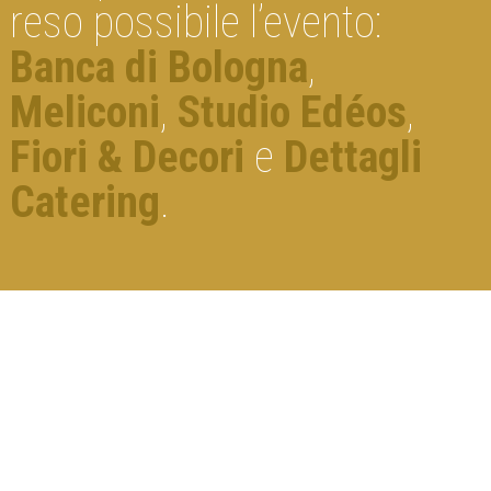
reso possibile l’evento:
Banca di Bologna
,
Meliconi
,
Studio Edéos
,
Fiori & Decori
e
Dettagli
Catering
.