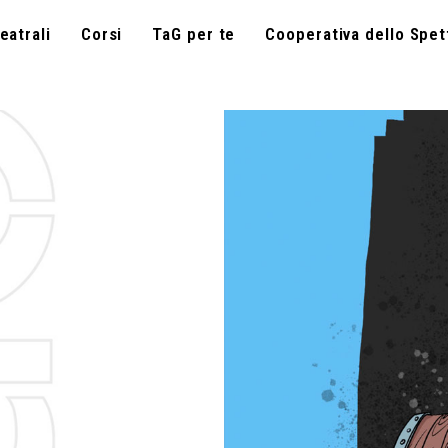
eatrali
Corsi
TaG per te
Cooperativa dello Spet