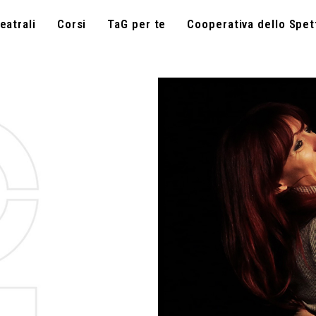
eatrali
Corsi
TaG per te
Cooperativa dello Spet