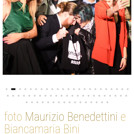
foto
Maurizio Benedettini
e
Biancamaria Bini