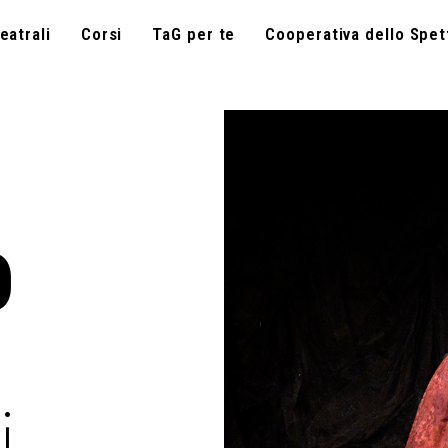
eatrali
Corsi
TaG per te
Cooperativa dello Spet
O
i