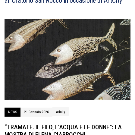
all’Oratorio San Rocco in occasione di ArtCity
artcity
NEWS
21 Gennaio 2026
“TRAMATE. IL FILO, L’ACQUA E LE DONNE”: LA
MOSTRA DI ELENA CIARROCCHI