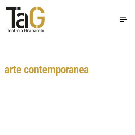
To
nav
arte contemporanea