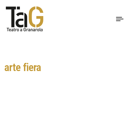
To
nav
arte fiera