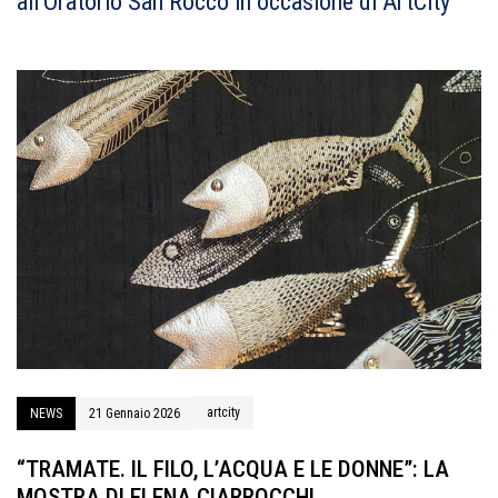
all’Oratorio San Rocco in occasione di ArtCity
artcity
NEWS
21 Gennaio 2026
“TRAMATE. IL FILO, L’ACQUA E LE DONNE”: LA
MOSTRA DI ELENA CIARROCCHI