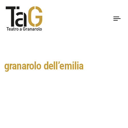
To
nav
granarolo dell’emilia