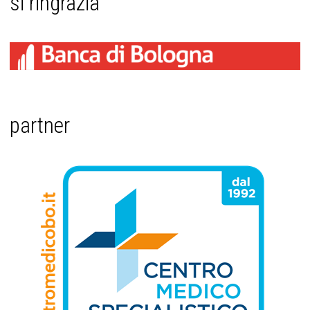
si ringrazia
partner