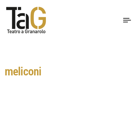
To
nav
meliconi