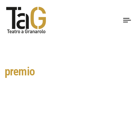
To
nav
premio