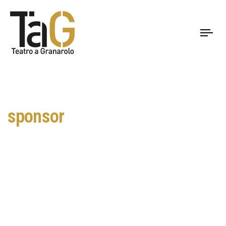
To
nav
sponsor