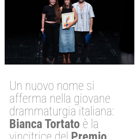
Un nuovo nome si
afferma nella giovane
drammaturgia italiana:
Bianca Tortato
è la
vincitrice del
Premio