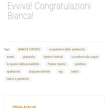
Evviva! Congratulazioni
Bianca!
Tags:
BIANCA TORTATO
cooperativa dello spettacolo
eventi
granarolo
Hystrio Festival
Le vedove alla coque
lo spazio delle possibilità
Premio Hystrio
pubblico
spettacolo
stagione teatrale
tag
teatro
teatro a granarolo
Ultimi Articoli