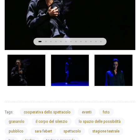
Tags:
cooperativa dello spettacolo
eventi
foto
granarolo
il corpo del silenzio
lo spazio delle possibilità
pubblico
sara febert
spettacolo
stagione teatrale