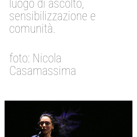
luogo di ascolto,
sensibilizzazione e
comunità.
foto: Nicola
Casamassima