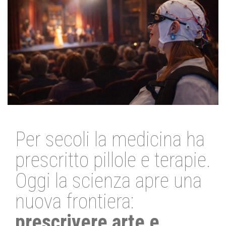
Per secoli la medicina ha
prescritto pillole e terapie.
Oggi la scienza apre una
nuova frontiera:
prescrivere arte e