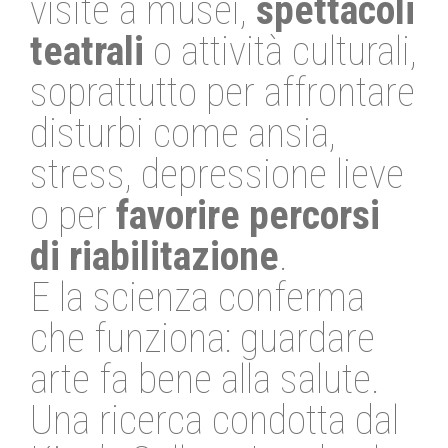
visite a musei,
spettacoli
teatrali
o attività culturali,
soprattutto per affrontare
disturbi come ansia,
stress, depressione lieve
o per
favorire percorsi
di riabilitazione
.
E la scienza conferma
che funziona: guardare
arte fa bene alla salute.
Una ricerca condotta dal