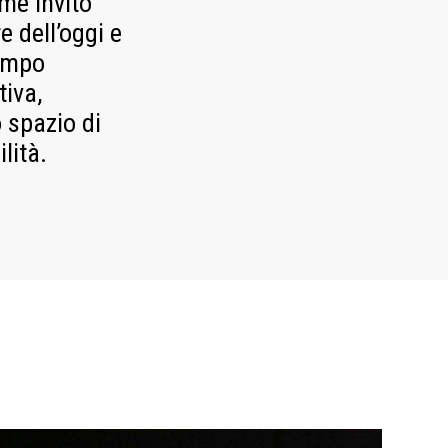
ome invito
 dell’oggi e
tempo
iva,
 spazio di
lità.