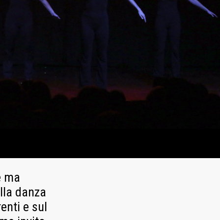
e ma
lla danza
enti e sul