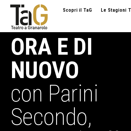
Scopri il TaG
Le Stagioni T
ORA E DI
NUOVO
con Parini
Secondo,