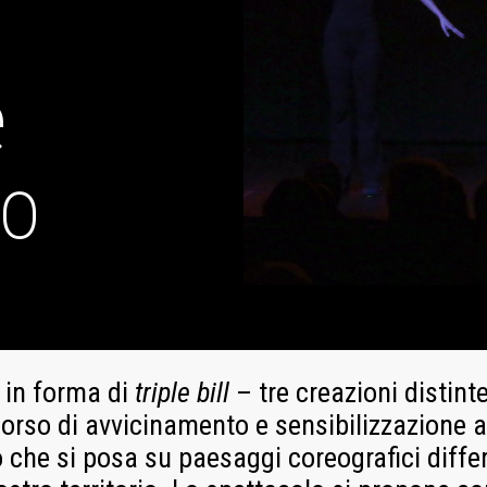
e
lo
a in forma di
triple bill
– tre creazioni distint
rso di avvicinamento e sensibilizzazione a
he si posa su paesaggi coreografici differ