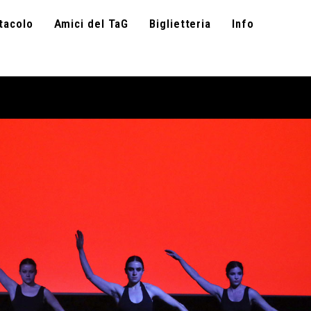
tacolo
Amici del TaG
Biglietteria
Info