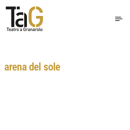
To
nav
arena del sole