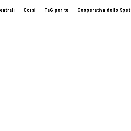
eatrali
Corsi
TaG per te
Cooperativa dello Spet