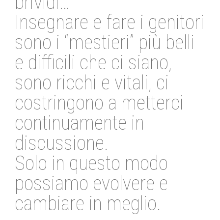
brividi…
Insegnare e fare i genitori
sono i “mestieri” più belli
e difficili che ci siano,
sono ricchi e vitali, ci
costringono a metterci
continuamente in
discussione.
Solo in questo modo
possiamo evolvere e
cambiare in meglio.