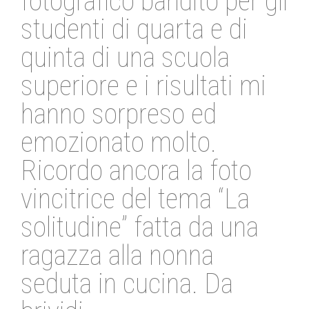
fotografico bandito per gli
studenti di quarta e di
quinta di una scuola
superiore e i risultati mi
hanno sorpreso ed
emozionato molto.
Ricordo ancora la foto
vincitrice del tema “La
solitudine” fatta da una
ragazza alla nonna
seduta in cucina. Da