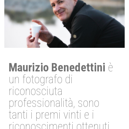
Maurizio Benedettini
è
un fotografo di
riconosciuta
professionalità, sono
tanti i premi vinti e i
riconoscimenti ottenuti