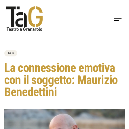
To
nav
PUBLISHED
IN:
TAG
La connessione emotiva
con il soggetto: Maurizio
Benedettini